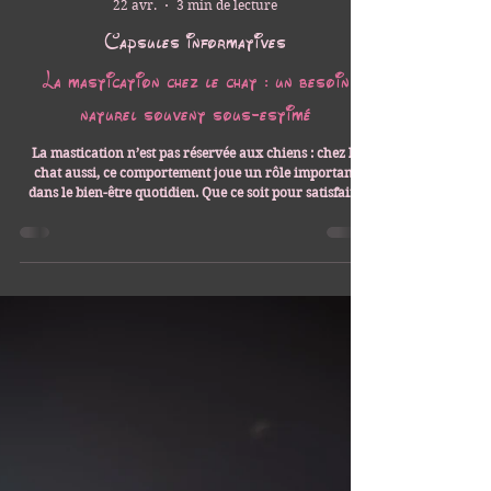
Les Aristocoons
22 avr.
3 min de lecture
Capsules informatives
La mastication chez le chat : un besoin
naturel souvent sous-estimé
La mastication n’est pas réservée aux chiens : chez le
chat aussi, ce comportement joue un rôle important
dans le bien-être quotidien. Que ce soit pour satisfaire
un instinct naturel, favoriser l’hygiène bucco-dentaire
ou offrir une occupation enrichissante, les articles de
mastication sont de plus en plus appréciés par les félins
(et leurs propriétaires! )