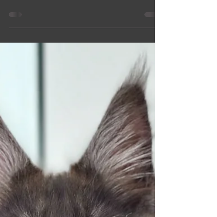
Les Aristocoons
5 déc. 2025
8 min de lecture
Capsules informatives
La vie & les griffes
Nous avons déjà expliqué en détail ce qu’est une griffe et
pourquoi il ne faut jamais envisager le dégriffage d’un
chat sans raison médicale sérieuse. Il est maintenant
temps d’aborder les nombreuses façons de vivre
pleinement et harmonieusement avec les griffes de votre
compagnon félin. Si vous adoptez — ou tombez sous le
charme — de l’un de nos Aristocoons, vous découvrirez
rapidement que la réalité de leurs griffes fera partie de
votre quotidien dès les premières semaines