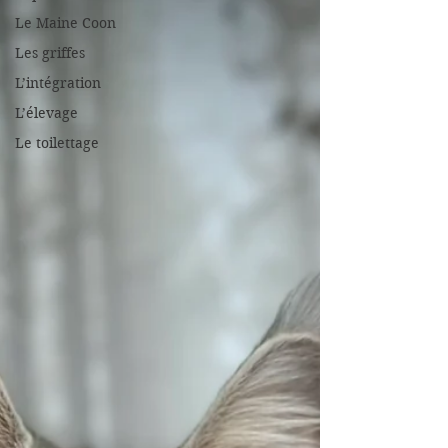
Le Maine Coon
Les griffes
L’intégration
L’élevage
Le toilettage