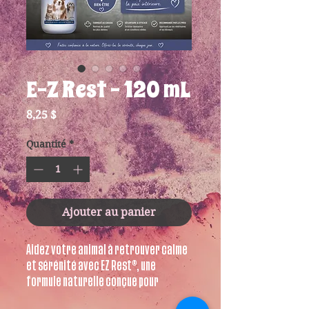
E-Z Rest - 120 mL
Prix
8,25 $
Quantité
*
Ajouter au panier
Aidez votre animal à retrouver calme
et sérénité avec EZ Rest®, une
formule naturelle conçue pour
soutenir la détente lors de périodes