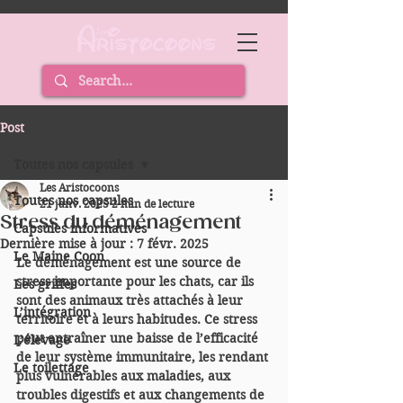
Post
Toutes nos capsules
Les Aristocoons
Toutes nos capsules
21 janv. 2025
2 min de lecture
Stress du déménagement
Capsules informatives
Dernière mise à jour :
7 févr. 2025
Le Maine Coon
Le déménagement est une source de 
stress importante pour les chats, car ils 
Les griffes
sont des animaux très attachés à leur 
L’intégration
territoire et à leurs habitudes. Ce stress 
peut entraîner une baisse de l’efficacité 
L’élevage
de leur système immunitaire, les rendant 
Le toilettage
plus vulnérables aux maladies, aux 
troubles digestifs et aux changements de 