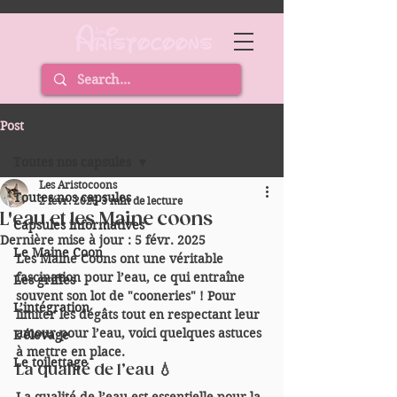
Post
Toutes nos capsules
Les Aristocoons
Toutes nos capsules
2 févr. 2025
3 min de lecture
L'eau et les Maine coons
Capsules informatives
Dernière mise à jour :
5 févr. 2025
Le Maine Coon
Les Maine Coons ont une véritable 
fascination pour l’eau, ce qui entraîne 
Les griffes
souvent son lot de "cooneries" ! Pour 
L’intégration
limiter les dégâts tout en respectant leur 
amour pour l’eau, voici quelques astuces 
L’élevage
à mettre en place.
Le toilettage
La qualité de l’eau 💧