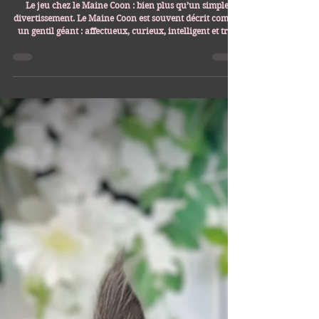
Les Aristocoons
8 févr.
9 min de lecture
Capsules informatives
L’importance du jeu chez le Maine Coon
Le jeu chez le Maine Coon : bien plus qu’un simple
divertissement. Le Maine Coon est souvent décrit comme
un gentil géant : affectueux, curieux, intelligent et très
proche de l’humain. Mais derrière son tempérament
doux se cache aussi un chat qui a besoin de stimulation
surtout lors de sa première année de vie, autant mentale
que physique. Le jeu n’est donc pas optionnel pour cette
race : il fait partie intégrante de son équilibre.