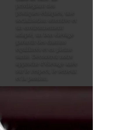
privilégiant des
pratiques éthiques, une
socialisation attentive et
un environnement
adapté, un bon élevage
garantit des chatons
équilibrés et en pleine
santé. Découvrez notre
approche d’élevage axée
sur le respect, le sérieux
et la passion.