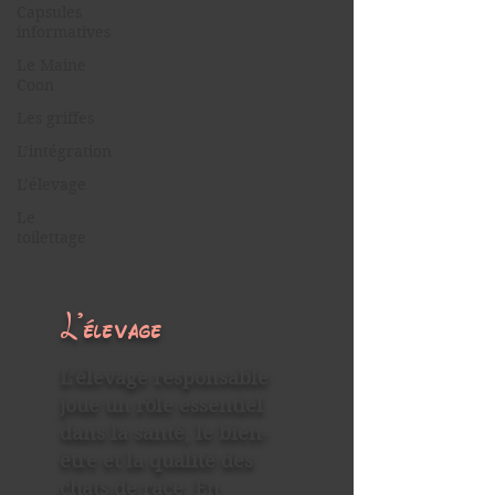
Capsules
informatives
Le Maine
Coon
Les griffes
L’intégration
L’élevage
Le
toilettage
L’élevage
L’élevage responsable
joue un rôle essentiel
dans la santé, le bien-
être et la qualité des
chats de race. En