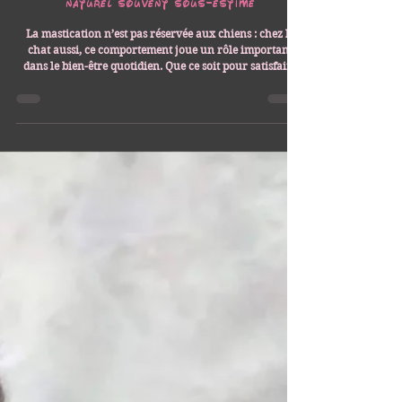
Capsules informatives
La mastication chez le chat : un besoin
naturel souvent sous-estimé
La mastication n’est pas réservée aux chiens : chez le
chat aussi, ce comportement joue un rôle important
dans le bien-être quotidien. Que ce soit pour satisfaire
un instinct naturel, favoriser l’hygiène bucco-dentaire
ou offrir une occupation enrichissante, les articles de
mastication sont de plus en plus appréciés par les félins
(et leurs propriétaires! )