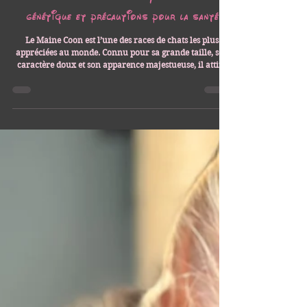
Les Aristocoons
11 mars
10 min de lecture
Capsules informatives
Les Maine Coons aux yeux bleus :
génétique et précautions pour la santé
Le Maine Coon est l’une des races de chats les plus
appréciées au monde. Connu pour sa grande taille, son
caractère doux et son apparence majestueuse, il attire
aussi beaucoup d’attention lorsqu’il possède une
caractéristique rare : les yeux bleus.